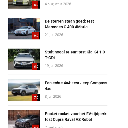
4 augustus 2026
8.0
De sterren staan goed: test
Mercedes C 400 4Matic
21 juli 2026
9.0
Stelt nogal teleur: test Kia K4 1.0
T-GDi
19 juli 2026
6.0
Een echte 4×4: test Jeep Compass
4xe
8 juli 2026
7.0
Pocket rocket voor het EV-tijdperk:
test Cupra Raval VZ Rebel
2 mei 2026