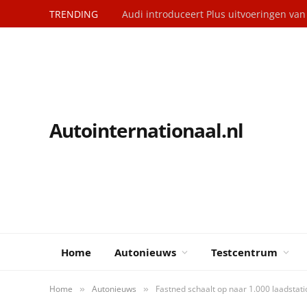
TRENDING
Audi introduceert Plus uitvoeringen va
Autointernationaal.nl
Home
Autonieuws
Testcentrum
Home
Autonieuws
Fastned schaalt op naar 1.000 laadstati
»
»