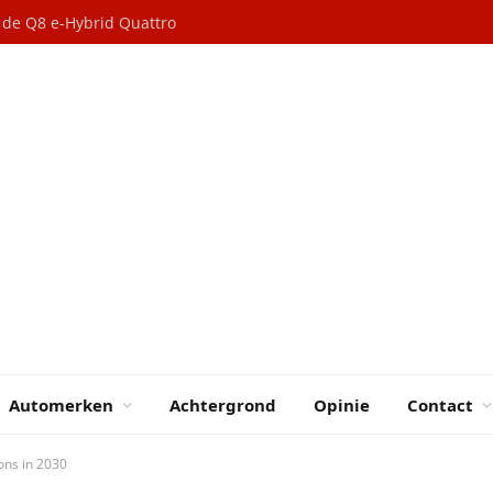
n de Q8 e-Hybrid Quattro
Automerken
Achtergrond
Opinie
Contact
ons in 2030