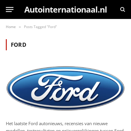
Autointernationaal.nl
Home
Posts Tagged "Ford"
»
FORD
Het laatste Ford autonieuws, recensies van nieuwe
modellen, testresultaten en prijsvergelijkingen tussen Ford