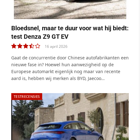
Bloedsnel, maar te duur voor wat hij biedt:
test Denza Z9 GT EV
16 april 2026
7.0
Gaat de concurrentie door Chinese autofabrikanten een
nieuwe fase in? Hoewel hun aanwezigheid op de
Europese automarkt eigenlijk nog maar van recente
aard is, hebben wij merken als BYD, Jaecoo…
TESTRECENSIES