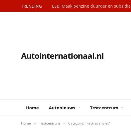
TRENDING
Prijs vergelijking Mercedes-AMG GT 53
Autointernationaal.nl
Home
Autonieuws
Testcentrum
Home
Testcentrum
Category: "Testrecensies"
»
»