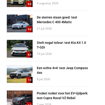
4 augustus 2026
8.0
De sterren staan goed: test
Mercedes C 400 4Matic
21 juli 2026
9.0
Stelt nogal teleur: test Kia K4 1.0
T-GDi
19 juli 2026
6.0
Een echte 4×4: test Jeep Compass
4xe
8 juli 2026
7.0
Pocket rocket voor het EV-tijdperk:
test Cupra Raval VZ Rebel
2 mei 2026