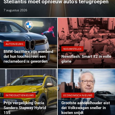
Stellantis moet opnieuw auto’s terugroepen
7 augustus 2026
AUTONIEUWS
NIEUWSTELEX
BMW-bezitters zijn woedend
dat hun touchscreen een ​​
Newsflash: Smart #2 in volle
reclamebord is geworden
glorie
INTRODUCTIENIEUWS
ECONOMISCH NIEUWS
Prijs vergelijking Dacia
Grootste aandeelhouder eist
Sandero Stepway Hybrid
dat Volkswagen sneller in
155
kosten snijdt