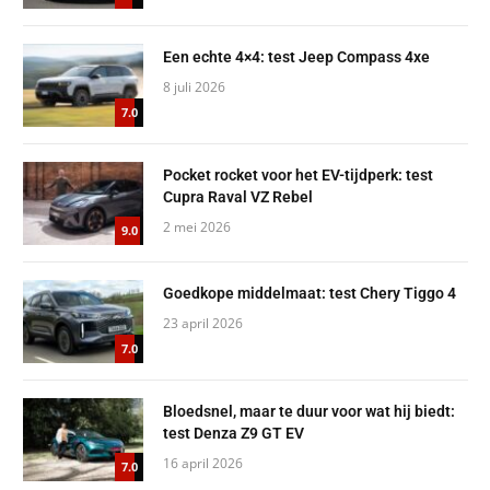
Een echte 4×4: test Jeep Compass 4xe
8 juli 2026
7.0
Pocket rocket voor het EV-tijdperk: test
Cupra Raval VZ Rebel
2 mei 2026
9.0
Goedkope middelmaat: test Chery Tiggo 4
23 april 2026
7.0
Bloedsnel, maar te duur voor wat hij biedt:
test Denza Z9 GT EV
16 april 2026
7.0