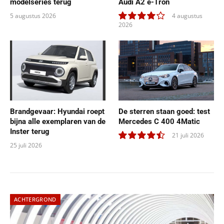
modelseries terug
Audi A2 e-Tron
5 augustus 2026
4 augustus
2026
8.0
Brandgevaar: Hyundai roept
De sterren staan goed: test
bijna alle exemplaren van de
Mercedes C 400 4Matic
Inster terug
21 juli 2026
25 juli 2026
9.0
ACHTERGROND