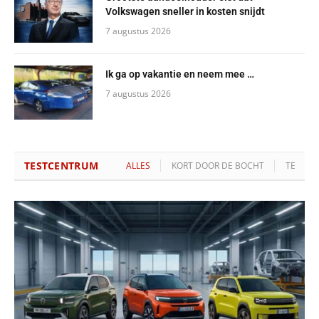
Volkswagen sneller in kosten snijdt
7 augustus 2026
Ik ga op vakantie en neem mee …
7 augustus 2026
TESTCENTRUM
ALLES
KORT DOOR DE BOCHT
TESTRE