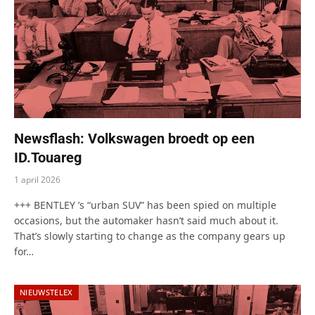
Newsflash: Volkswagen broedt op een
ID.Touareg
1 april 2026
+++ BENTLEY ’s “urban SUV” has been spied on multiple
occasions, but the automaker hasn’t said much about it.
That’s slowly starting to change as the company gears up
for…
NIEUWSTELEX