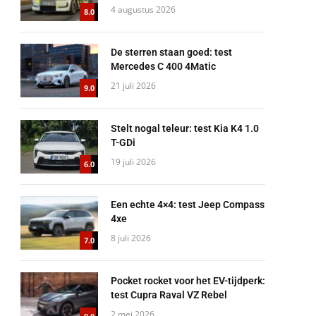
4 augustus 2026
8.0
De sterren staan goed: test
Mercedes C 400 4Matic
21 juli 2026
9.0
Stelt nogal teleur: test Kia K4 1.0
T-GDi
19 juli 2026
6.0
Een echte 4×4: test Jeep Compass
4xe
8 juli 2026
7.0
Pocket rocket voor het EV-tijdperk:
test Cupra Raval VZ Rebel
2 mei 2026