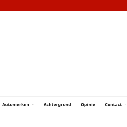
llen zijn niet te stoppen
Automerken
Achtergrond
Opinie
Contact