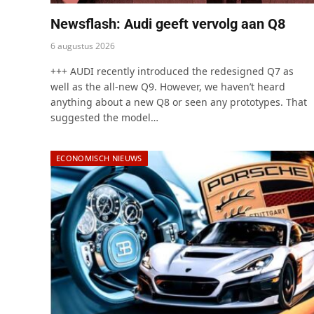
Newsflash: Audi geeft vervolg aan Q8
6 augustus 2026
+++ AUDI recently introduced the redesigned Q7 as
well as the all-new Q9. However, we haven’t heard
anything about a new Q8 or seen any prototypes. That
suggested the model…
ECONOMISCH NIEUWS