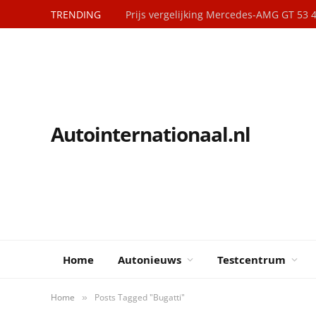
TRENDING
Prijs vergelijking Mercedes-AMG GT 53
Autointernationaal.nl
Home
Autonieuws
Testcentrum
Home
Posts Tagged "Bugatti"
»