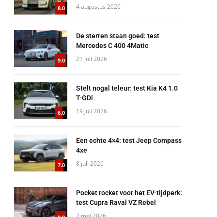
4 augustus 2026
8.0
De sterren staan goed: test
Mercedes C 400 4Matic
21 juli 2026
9.0
Stelt nogal teleur: test Kia K4 1.0
T-GDi
19 juli 2026
6.0
Een echte 4×4: test Jeep Compass
4xe
8 juli 2026
7.0
Pocket rocket voor het EV-tijdperk:
test Cupra Raval VZ Rebel
2 mei 2026