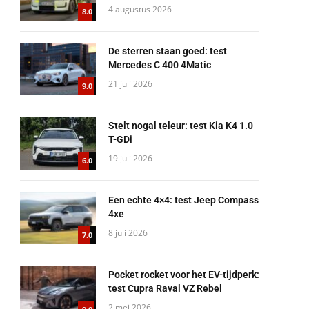
4 augustus 2026
8.0
De sterren staan goed: test
Mercedes C 400 4Matic
21 juli 2026
9.0
Stelt nogal teleur: test Kia K4 1.0
T-GDi
19 juli 2026
6.0
Een echte 4×4: test Jeep Compass
4xe
8 juli 2026
7.0
Pocket rocket voor het EV-tijdperk:
test Cupra Raval VZ Rebel
2 mei 2026