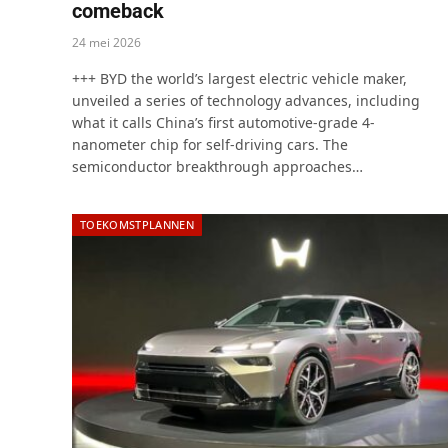
comeback
24 mei 2026
+++ BYD the world’s largest electric vehicle maker,
unveiled a series of technology advances, including
what it calls China’s first automotive-grade 4-
nanometer chip for self-driving cars. The
semiconductor breakthrough approaches…
TOEKOMSTPLANNEN