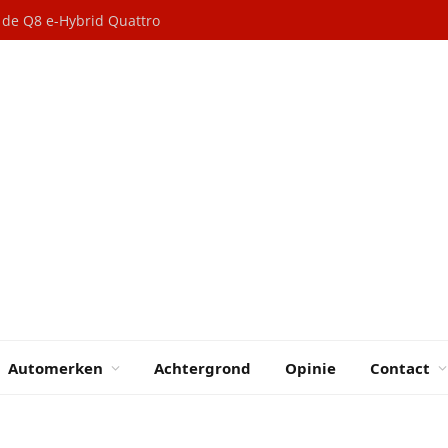
ESB: Maak benzine duurder en subsidieer elektrische auto’s voor lage inkomens
Automerken
Achtergrond
Opinie
Contact