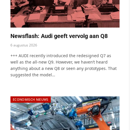
Newsflash: Audi geeft vervolg aan Q8
6 augustus 2026
+++ AUDI recently introduced the redesigned Q7 as
well as the all-new Q9. However, we haven’t heard
anything about a new Q8 or seen any prototypes. That
suggested the model…
ECONOMISCH NIEUWS