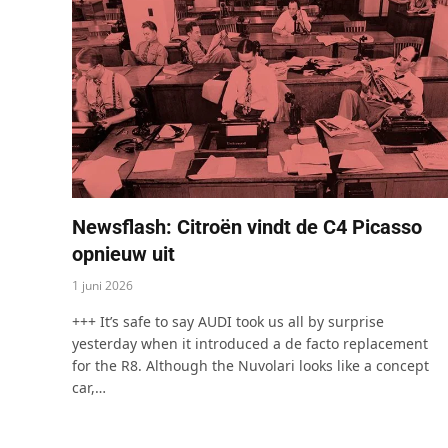
Newsflash: Citroën vindt de C4 Picasso
opnieuw uit
1 juni 2026
+++ It’s safe to say AUDI took us all by surprise
yesterday when it introduced a de facto replacement
for the R8. Although the Nuvolari looks like a concept
car,…