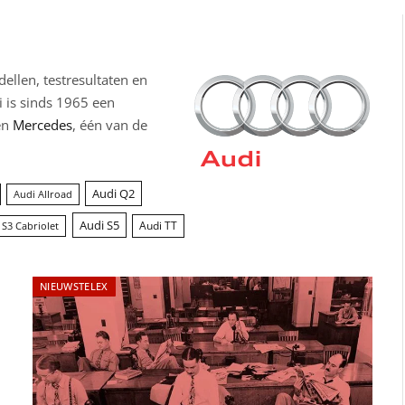
ellen, testresultaten en
i is sinds 1965 een
en
Mercedes
, één van de
Audi Q2
Audi Allroad
Audi S5
Audi TT
 S3 Cabriolet
NIEUWSTELEX