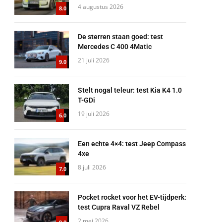
4 augustus 2026
8.0
De sterren staan goed: test
Mercedes C 400 4Matic
21 juli 2026
9.0
Stelt nogal teleur: test Kia K4 1.0
T-GDi
19 juli 2026
6.0
Een echte 4×4: test Jeep Compass
4xe
8 juli 2026
7.0
Pocket rocket voor het EV-tijdperk:
test Cupra Raval VZ Rebel
2 mei 2026