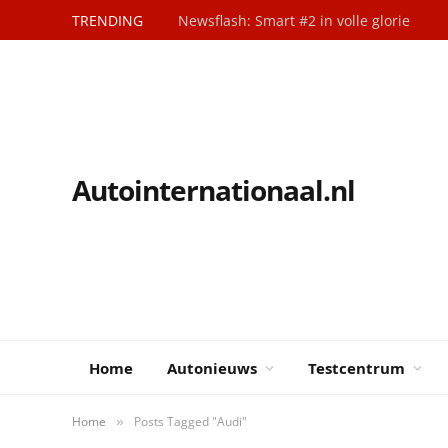
TRENDING
Newsflash: Smart #2 in volle glorie
Autointernationaal.nl
Home
Autonieuws
Testcentrum
Home
Posts Tagged "Audi"
»