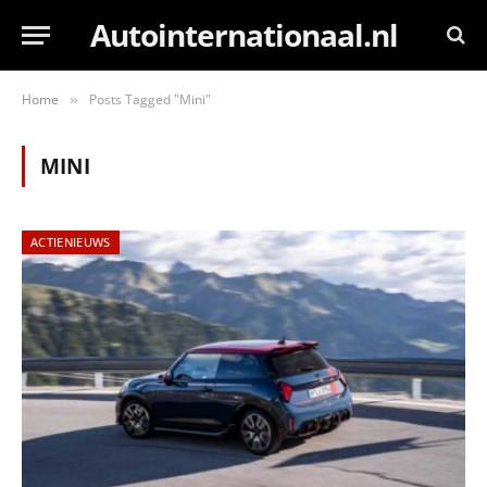
Autointernationaal.nl
Home
Posts Tagged "Mini"
»
MINI
ACTIENIEUWS