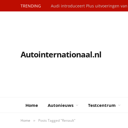
TRENDING
Audi introduceert Plus uitvoeringen va
Autointernationaal.nl
Home
Autonieuws
Testcentrum
Home
Posts Tagged "Renault"
»