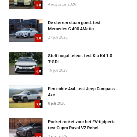
4 augustus 2026
8.0
De sterren staan goed: test
Mercedes C 400 4Matic
21 juli 2026
9.0
Stelt nogal teleur: test Kia K4 1.0
T-GDi
19 juli 2026
6.0
Een echte 4×4: test Jeep Compass
4xe
8 juli 2026
7.0
Pocket rocket voor het EV-tijdperk:
test Cupra Raval VZ Rebel
2 mei 2026