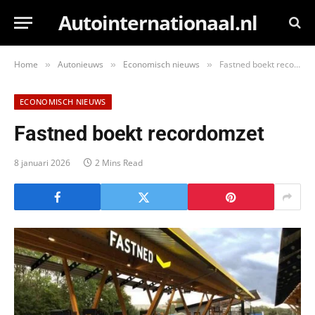
Autointernationaal.nl
Home
Autonieuws
Economisch nieuws
Fastned boekt recordomzet
»
»
»
ECONOMISCH NIEUWS
Fastned boekt recordomzet
8 januari 2026
2 Mins Read