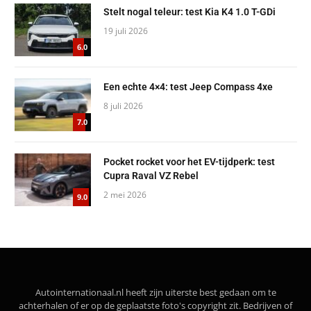
Stelt nogal teleur: test Kia K4 1.0 T-GDi
19 juli 2026
6.0
Een echte 4×4: test Jeep Compass 4xe
8 juli 2026
7.0
Pocket rocket voor het EV-tijdperk: test
Cupra Raval VZ Rebel
2 mei 2026
9.0
Autointernationaal.nl heeft zijn uiterste best gedaan om te
achterhalen of er op de geplaatste foto's copyright zit. Bedrijven of