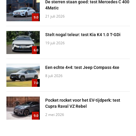
De sterren staan goed: test Mercedes C 400
4Matic
21 juli 2026
9.0
Stelt nogal teleur: test Kia K4 1.0 T-GDi
19 juli 2026
6.0
Een echte 4×4: test Jeep Compass 4xe
8 juli 2026
7.0
Pocket rocket voor het EV-tijdperk: test
Cupra Raval VZ Rebel
2 mei 2026
9.0