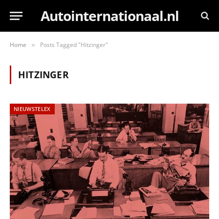
Autointernationaal.nl
Home
Posts Tagged "Hitzinger"
»
HITZINGER
NIEUWSTELEX