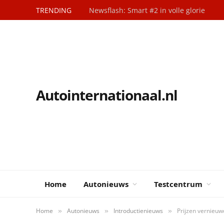
TRENDING
Newsflash: Smart #2 in volle glorie
Autointernationaal.nl
Home
Autonieuws
Testcentrum
Home
Autonieuws
Introductienieuws
Prijzen vernieu
»
»
»