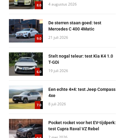
4 augustus 2026
8.0
De sterren staan goed: test
Mercedes C 400 4Matic
21 juli 2026
9.0
Stelt nogal teleur: test Kia K4 1.0
T-GDi
19 juli 2026
6.0
Een echte 4×4: test Jeep Compass
4xe
8 juli 2026
7.0
Pocket rocket voor het EV-tijdperk:
test Cupra Raval VZ Rebel
2 mei 2026