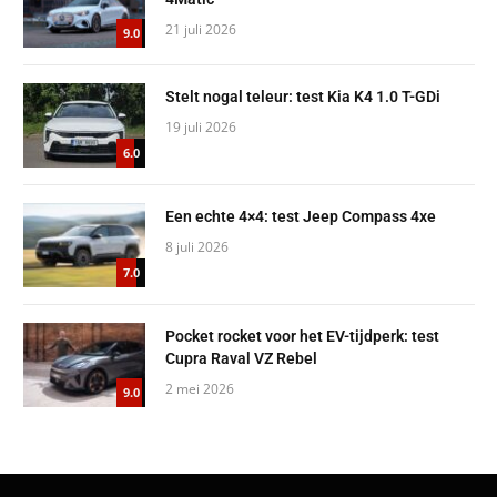
21 juli 2026
9.0
Stelt nogal teleur: test Kia K4 1.0 T-GDi
19 juli 2026
6.0
Een echte 4×4: test Jeep Compass 4xe
8 juli 2026
7.0
Pocket rocket voor het EV-tijdperk: test
Cupra Raval VZ Rebel
2 mei 2026
9.0