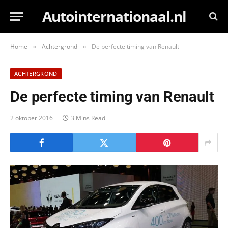
Autointernationaal.nl
Home
Achtergrond
De perfecte timing van Renault
»
»
ACHTERGROND
De perfecte timing van Renault
2 oktober 2016
3 Mins Read