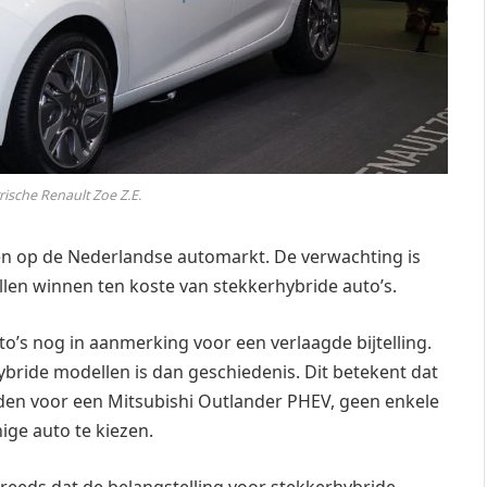
rische Renault Zoe Z.E.
den op de Nederlandse automarkt. De verwachting is
llen winnen ten koste van stekkerhybride auto’s.
to’s nog in aanmerking voor een verlaagde bijtelling.
ybride modellen is dan geschiedenis. Dit betekent dat
erden voor een Mitsubishi Outlander PHEV, geen enkele
ige auto te kiezen.
reeds dat de belangstelling voor stekkerhybride