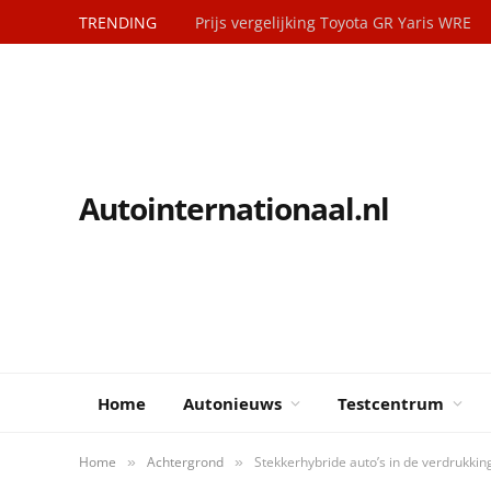
TRENDING
Prijs vergelijking Toyota GR Yaris WRE
Autointernationaal.nl
Home
Autonieuws
Testcentrum
Home
Achtergrond
Stekkerhybride auto’s in de verdrukkin
»
»