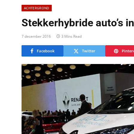
ACHTERGROND
Stekkerhybride auto’s i
7 december 2016
3 Mins Read
Facebook
Twitter
Pinter