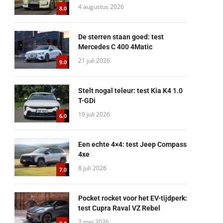
4 augustus 2026
8.0
De sterren staan goed: test
Mercedes C 400 4Matic
21 juli 2026
9.0
Stelt nogal teleur: test Kia K4 1.0
T-GDi
19 juli 2026
6.0
Een echte 4×4: test Jeep Compass
4xe
8 juli 2026
7.0
Pocket rocket voor het EV-tijdperk:
test Cupra Raval VZ Rebel
2 mei 2026