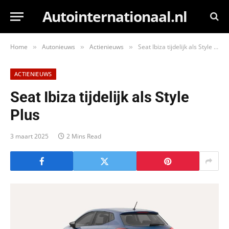
Autointernationaal.nl
Home
Autonieuws
Actienieuws
Seat Ibiza tijdelijk als Style Plus
»
»
»
ACTIENIEUWS
Seat Ibiza tijdelijk als Style
Plus
3 maart 2025
2 Mins Read