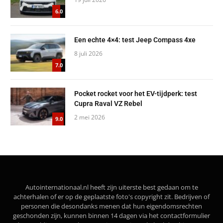
6.0
Een echte 4×4: test Jeep Compass 4xe
8 juli 2026
7.0
Pocket rocket voor het EV-tijdperk: test
Cupra Raval VZ Rebel
2 mei 2026
9.0
Autointernationaal.nl heeft zijn uiterste best gedaan om te
achterhalen of er op de geplaatste foto's copyright zit. Bedrijven of
personen die desondanks menen dat hun eigendomsrechten
geschonden zijn, kunnen binnen 14 dagen via het contactformulier