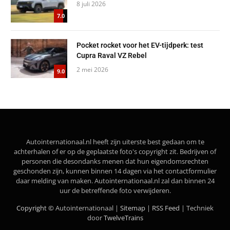
8 juli 2026
7.0
Pocket rocket voor het EV-tijdperk: test
Cupra Raval VZ Rebel
2 mei 2026
9.0
Autointernationaal.nl heeft zijn uiterste best gedaan om te
achterhalen of er op de geplaatste foto's copyright zit. Bedrijven of
personen die desondanks menen dat hun eigendomsrechten
geschonden zijn, kunnen binnen 14 dagen via het contactformulier
daar melding van maken. Autointernationaal.nl zal dan binnen 24
uur de betreffende foto verwijderen.
Copyright ©
Autointernationaal |
Sitemap
|
RSS Feed
| Techniek
door
TwelveTrains