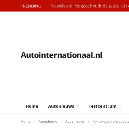
TRENDING
Newsflash: Peugeot houdt de E-298 GTi 
Autointernationaal.nl
Home
Autonieuws
Testcentrum
Home
Autonieuws
Actienieuws
Volkswagen viert 20st
»
»
»