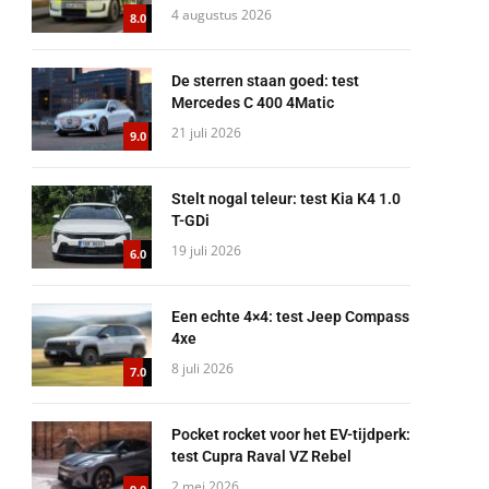
4 augustus 2026
8.0
De sterren staan goed: test
Mercedes C 400 4Matic
21 juli 2026
9.0
Stelt nogal teleur: test Kia K4 1.0
T-GDi
19 juli 2026
6.0
Een echte 4×4: test Jeep Compass
4xe
8 juli 2026
7.0
Pocket rocket voor het EV-tijdperk:
test Cupra Raval VZ Rebel
2 mei 2026