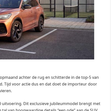
opmaand achter de rug en schitterde in de top-5 van
. Tijd voor actie dus en dat doet de importeur door
vieren.
0 uitvoering. Dit exclusieve jubileummodel brengt met
n tal van hoogwaardige details “een ode” aan de SUV.