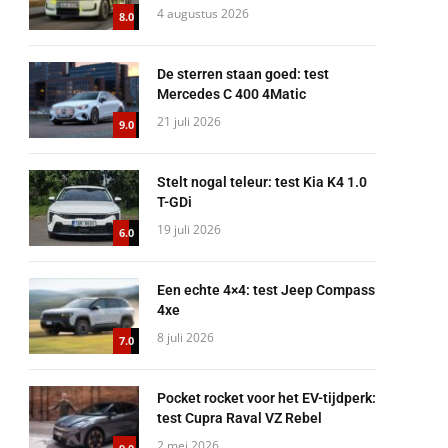
4 augustus 2026
8.0
De sterren staan goed: test
Mercedes C 400 4Matic
21 juli 2026
9.0
Stelt nogal teleur: test Kia K4 1.0
T-GDi
19 juli 2026
6.0
Een echte 4×4: test Jeep Compass
4xe
8 juli 2026
7.0
Pocket rocket voor het EV-tijdperk:
test Cupra Raval VZ Rebel
2 mei 2026