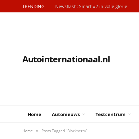
TRENDING
Newsflash: Smart #2 in volle glorie
Autointernationaal.nl
Home
Autonieuws
Testcentrum
Home
Posts Tagged "Blackberry"
»