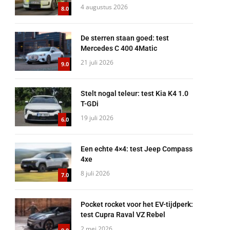
4 augustus 2026
8.0
De sterren staan goed: test
Mercedes C 400 4Matic
21 juli 2026
9.0
Stelt nogal teleur: test Kia K4 1.0
T-GDi
19 juli 2026
6.0
Een echte 4×4: test Jeep Compass
4xe
8 juli 2026
7.0
Pocket rocket voor het EV-tijdperk:
test Cupra Raval VZ Rebel
2 mei 2026