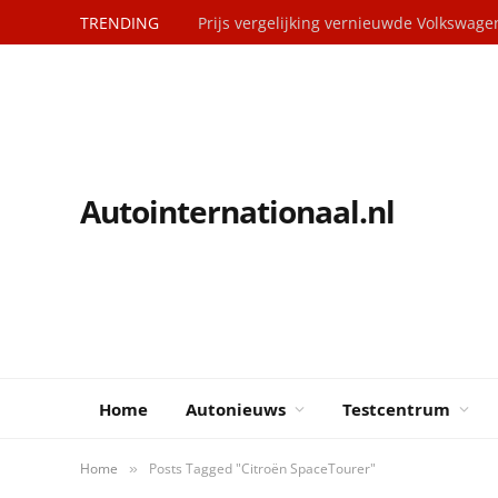
TRENDING
Prijs vergelijking vernieuwde Volkswag
Autointernationaal.nl
Home
Autonieuws
Testcentrum
Home
Posts Tagged "Citroën SpaceTourer"
»