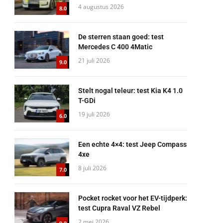
4 augustus 2026
8.0
De sterren staan goed: test
Mercedes C 400 4Matic
21 juli 2026
9.0
Stelt nogal teleur: test Kia K4 1.0
T-GDi
19 juli 2026
6.0
Een echte 4×4: test Jeep Compass
4xe
8 juli 2026
7.0
Pocket rocket voor het EV-tijdperk:
test Cupra Raval VZ Rebel
2 mei 2026