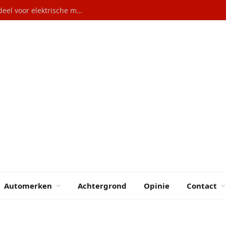
Autoverkopen Duitsland: 29% marktaandeel voor elektrische modellen
Automerken
Achtergrond
Opinie
Contact