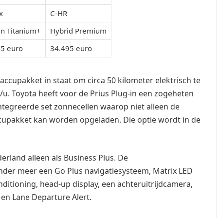
x
C-HR
in Titanium+
Hybrid Premium
5 euro
34.495 euro
 accupakket in staat om circa 50 kilometer elektrisch te
/u. Toyota heeft voor de Prius Plug-in een zogeheten
ïntegreerde set zonnecellen waarop niet alleen de
cupakket kan worden opgeladen. Die optie wordt in de
derland alleen als Business Plus. De
nder meer een Go Plus navigatiesysteem, Matrix LED
itioning, head-up display, een achteruitrijdcamera,
 en Lane Departure Alert.