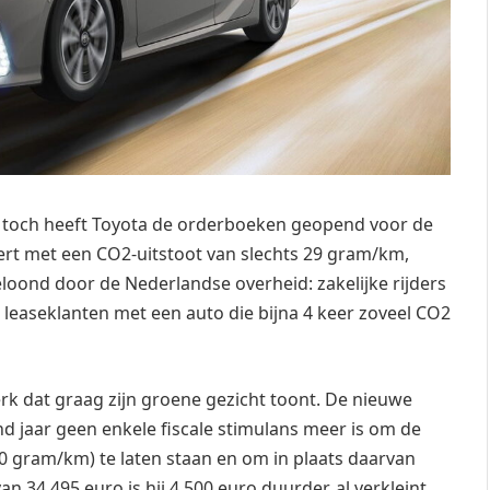
r toch heeft Toyota de orderboeken geopend voor de
tert met een CO2-uitstoot van slechts 29 gram/km,
loond door de Nederlandse overheid: zakelijke rijders
ls leaseklanten met een auto die bijna 4 keer zoveel CO2
rk dat graag zijn groene gezicht toont. De nieuwe
nd jaar geen enkele fiscale stimulans meer is om de
0 gram/km) te laten staan en om in plaats daarvan
n 34.495 euro is hij 4.500 euro duurder, al verkleint