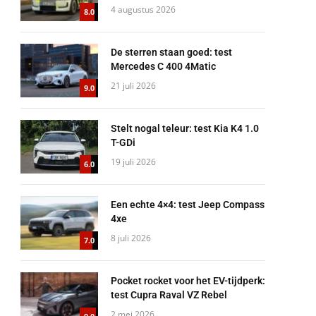
4 augustus 2026
8.0
De sterren staan goed: test
Mercedes C 400 4Matic
21 juli 2026
9.0
Stelt nogal teleur: test Kia K4 1.0
T-GDi
19 juli 2026
6.0
Een echte 4×4: test Jeep Compass
4xe
8 juli 2026
7.0
Pocket rocket voor het EV-tijdperk:
test Cupra Raval VZ Rebel
2 mei 2026