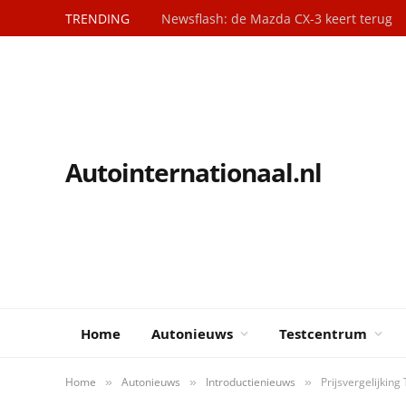
TRENDING
Newsflash: de Mazda CX-3 keert terug
Autointernationaal.nl
Home
Autonieuws
Testcentrum
Home
Autonieuws
Introductienieuws
Prijsvergelijking
»
»
»