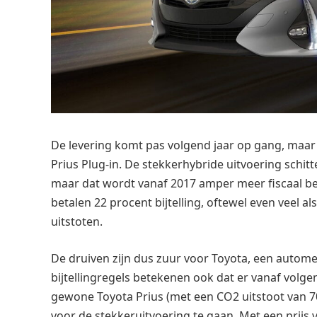
De levering komt pas volgend jaar op gang, maa
Prius Plug-in. De stekkerhybride uitvoering schit
maar dat wordt vanaf 2017 amper meer fiscaal be
betalen 22 procent bijtelling, oftewel even veel a
uitstoten.
De druiven zijn dus zuur voor Toyota, een autome
bijtellingregels betekenen ook dat er vanaf volge
gewone Toyota Prius (met een CO2 uitstoot van 7
voor de stekkeruitvoering te gaan. Met een prijs va