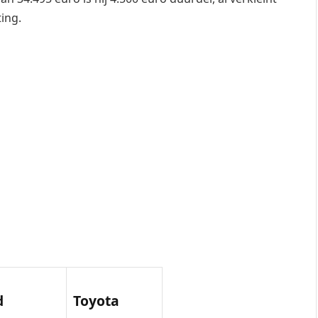
ting.
d
Toyota