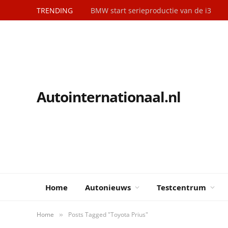
TRENDING
BMW start serieproductie van de i3
Autointernationaal.nl
Home
Autonieuws
Testcentrum
Home
Posts Tagged "Toyota Prius"
»