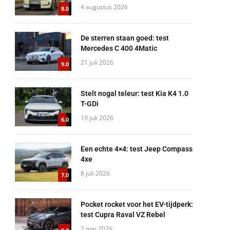
4 augustus 2026
8.0
De sterren staan goed: test
Mercedes C 400 4Matic
21 juli 2026
9.0
Stelt nogal teleur: test Kia K4 1.0
T-GDi
19 juli 2026
6.0
Een echte 4×4: test Jeep Compass
4xe
8 juli 2026
7.0
Pocket rocket voor het EV-tijdperk:
test Cupra Raval VZ Rebel
2 mei 2026