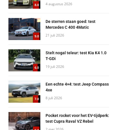
4 augustus 2026
8.0
De sterren staan goed: test
Mercedes C 400 4Matic
21 juli 2026
9.0
Stelt nogal teleur: test Kia K4 1.0
T-GDi
19 juli 2026
6.0
Een echte 4×4: test Jeep Compass
4xe
8 juli 2026
7.0
Pocket rocket voor het EV-tijdperk:
test Cupra Raval VZ Rebel
2 mei 2026