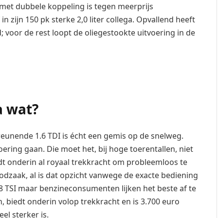
met dubbele koppeling is tegen meerprijs
 in zijn 150 pk sterke 2,0 liter collega. Opvallend heeft
 voor de rest loopt de oliegestookte uitvoering in de
a wat?
reunende 1.6 TDI is écht een gemis op de snelweg.
oering gaan. Die moet het, bij hoge toerentallen, niet
dt onderin al royaal trekkracht om probleemloos te
odzaak, al is dat opzicht vanwege de exacte bediening
8 TSI maar benzineconsumenten lijken het beste af te
en, biedt onderin volop trekkracht en is 3.700 euro
el sterker is.