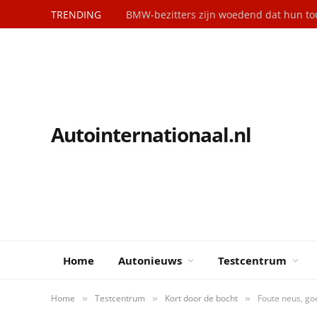
TRENDING
Autointernationaal.nl
Home
Autonieuws
Testcentrum
Home
Testcentrum
Kort door de bocht
Foute neus, go
»
»
»