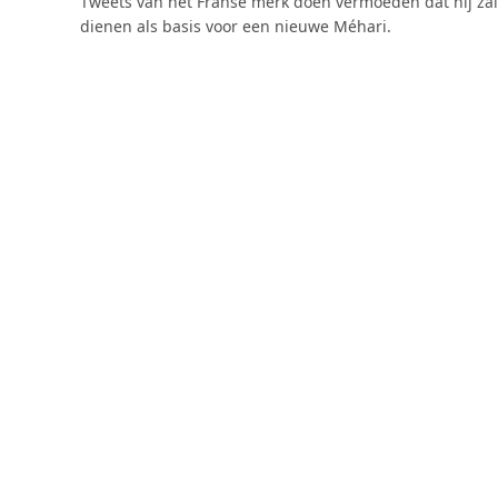
Tweets van het Franse merk doen vermoeden dat hij zal
dienen als basis voor een nieuwe Méhari.