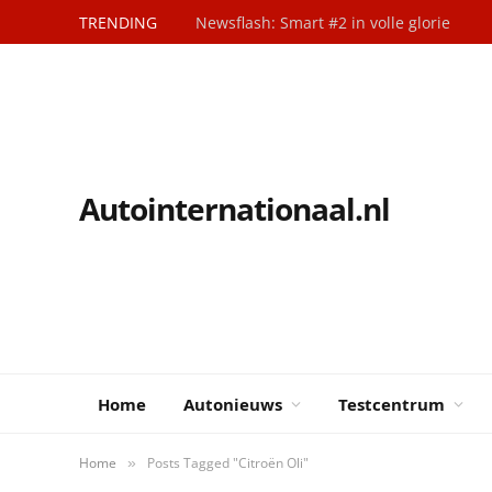
TRENDING
Newsflash: Smart #2 in volle glorie
Autointernationaal.nl
Home
Autonieuws
Testcentrum
Home
Posts Tagged "Citroën Oli"
»