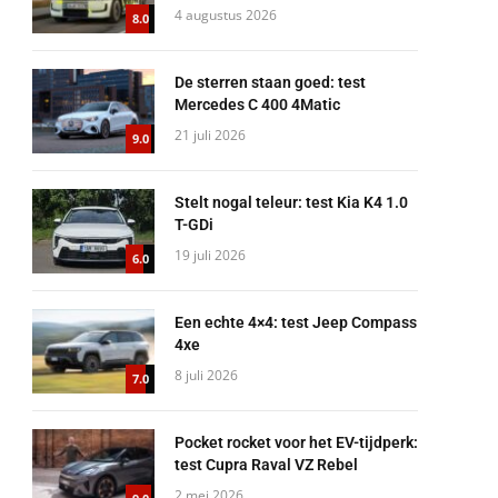
4 augustus 2026
8.0
De sterren staan goed: test
Mercedes C 400 4Matic
21 juli 2026
9.0
Stelt nogal teleur: test Kia K4 1.0
T-GDi
19 juli 2026
6.0
Een echte 4×4: test Jeep Compass
4xe
8 juli 2026
7.0
Pocket rocket voor het EV-tijdperk:
test Cupra Raval VZ Rebel
2 mei 2026