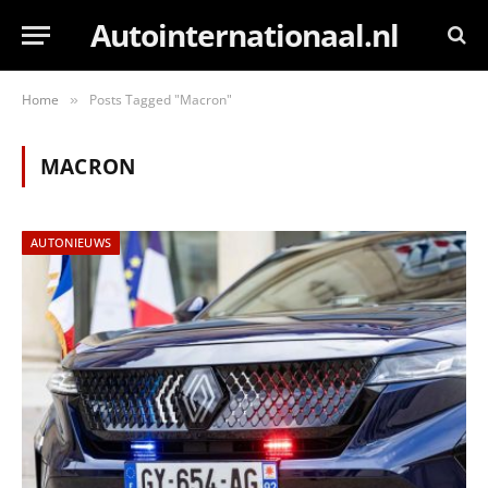
Autointernationaal.nl
Home
Posts Tagged "Macron"
»
MACRON
AUTONIEUWS