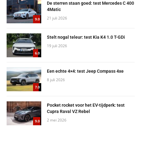
De sterren staan goed: test Mercedes C 400
4Matic
21 juli 2026
9.0
Stelt nogal teleur: test Kia K4 1.0 T-GDi
19 juli 2026
6.0
Een echte 4×4: test Jeep Compass 4xe
8 juli 2026
7.0
Pocket rocket voor het EV-tijdperk: test
Cupra Raval VZ Rebel
2 mei 2026
9.0