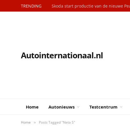
TRENDING
Skoda start productie van de nieuwe Pe
Autointernationaal.nl
Home
Autonieuws
Testcentrum
Home
Posts Tagged "Neta S"
»