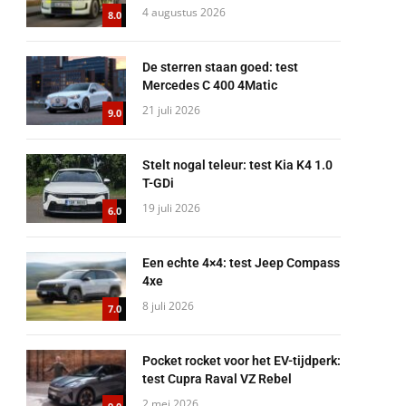
4 augustus 2026
8.0
De sterren staan goed: test
Mercedes C 400 4Matic
21 juli 2026
9.0
Stelt nogal teleur: test Kia K4 1.0
T-GDi
19 juli 2026
6.0
Een echte 4×4: test Jeep Compass
4xe
8 juli 2026
7.0
Pocket rocket voor het EV-tijdperk:
test Cupra Raval VZ Rebel
2 mei 2026