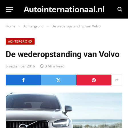
Autointernationaal.nl
Home
Achtergrond
De wederopstanding van Volvo
»
»
ACHTERGROND
De wederopstanding van Volvo
6 september 2016
3 Mins Read