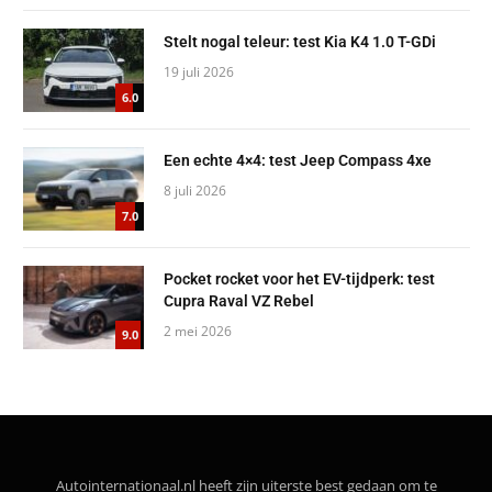
Stelt nogal teleur: test Kia K4 1.0 T-GDi
19 juli 2026
6.0
Een echte 4×4: test Jeep Compass 4xe
8 juli 2026
7.0
Pocket rocket voor het EV-tijdperk: test
Cupra Raval VZ Rebel
2 mei 2026
9.0
Autointernationaal.nl heeft zijn uiterste best gedaan om te