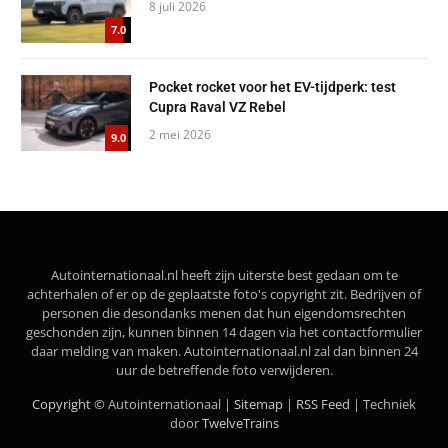
8 juli 2026
7.0
Pocket rocket voor het EV-tijdperk: test
Cupra Raval VZ Rebel
2 mei 2026
9.0
Autointernationaal.nl heeft zijn uiterste best gedaan om te
achterhalen of er op de geplaatste foto's copyright zit. Bedrijven of
personen die desondanks menen dat hun eigendomsrechten
geschonden zijn, kunnen binnen 14 dagen via het contactformulier
daar melding van maken. Autointernationaal.nl zal dan binnen 24
uur de betreffende foto verwijderen.
Copyright ©
Autointernationaal |
Sitemap
|
RSS Feed
| Techniek
door
TwelveTrains