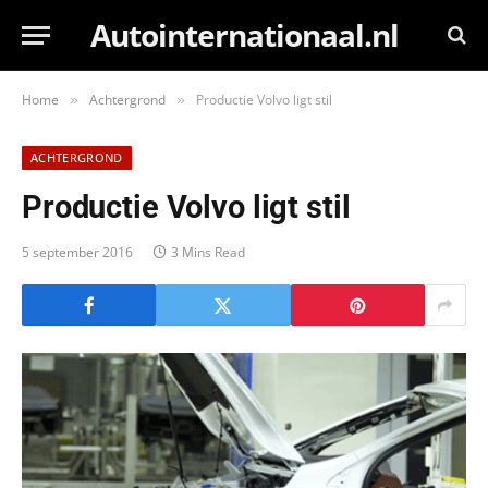
Autointernationaal.nl
Home
Achtergrond
Productie Volvo ligt stil
»
»
ACHTERGROND
Productie Volvo ligt stil
5 september 2016
3 Mins Read