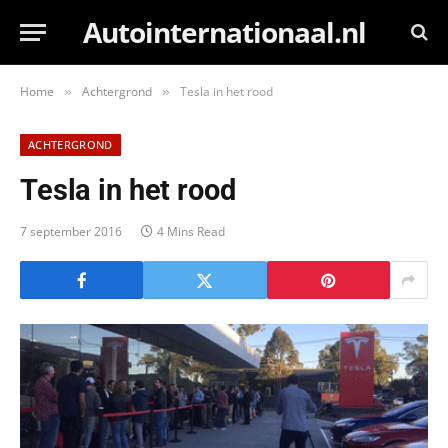
Autointernationaal.nl
Home
Achtergrond
Tesla in het rood
»
»
ACHTERGROND
Tesla in het rood
7 september 2016
4 Mins Read