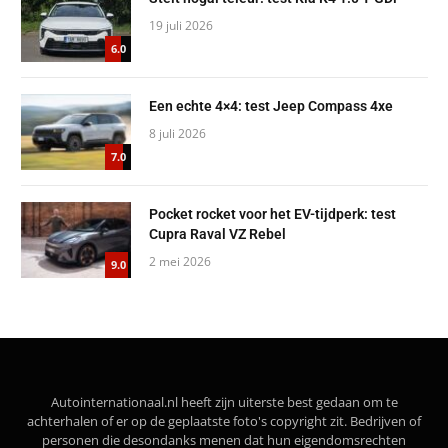
19 juli 2026
6.0
Een echte 4×4: test Jeep Compass 4xe
8 juli 2026
7.0
Pocket rocket voor het EV-tijdperk: test
Cupra Raval VZ Rebel
2 mei 2026
9.0
Autointernationaal.nl heeft zijn uiterste best gedaan om te
achterhalen of er op de geplaatste foto's copyright zit. Bedrijven of
personen die desondanks menen dat hun eigendomsrechten