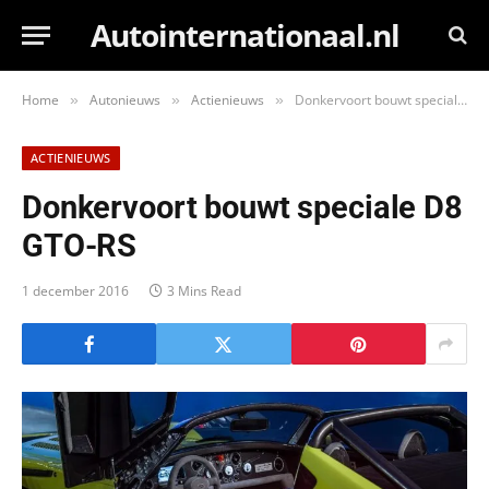
Autointernationaal.nl
Home
Autonieuws
Actienieuws
Donkervoort bouwt speciale D8 GTO-RS
»
»
»
ACTIENIEUWS
Donkervoort bouwt speciale D8
GTO-RS
1 december 2016
3 Mins Read