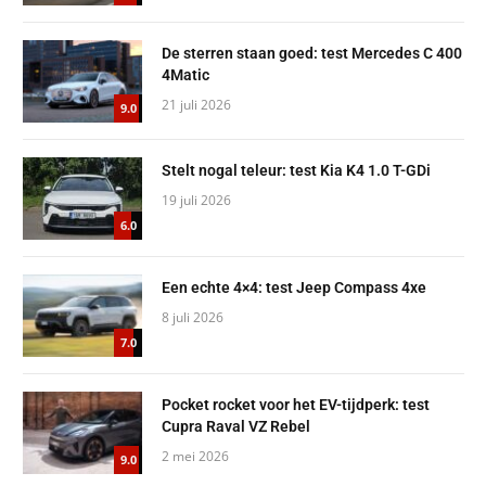
De sterren staan goed: test Mercedes C 400
4Matic
21 juli 2026
9.0
Stelt nogal teleur: test Kia K4 1.0 T-GDi
19 juli 2026
6.0
Een echte 4×4: test Jeep Compass 4xe
8 juli 2026
7.0
Pocket rocket voor het EV-tijdperk: test
Cupra Raval VZ Rebel
2 mei 2026
9.0