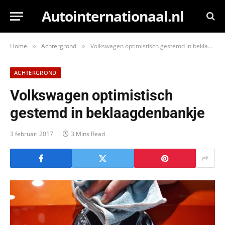
Autointernationaal.nl
Home
Achtergrond
Volkswagen optimistisch gestemd in beklaagdenbankje
»
»
ACHTERGROND
Volkswagen optimistisch
gestemd in beklaagdenbankje
3 februari 2017
3 Mins Read