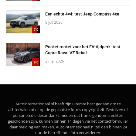
Een echte 4×4: test Jeep Compass 4xe
8 juli 2026
7.0
Pocket rocket voor het EV-tijdperk: test
Cupra Raval VZ Rebel
2 mei 2026
9.0
Autointernationaal.nl heeft zijn uiterste best gedaan om te
achterhalen of er op de geplaatste foto's copyright zit. Bedrijven of
personen die desondanks menen dat hun eigendomsrechten
geschonden zijn, kunnen binnen 14 dagen via het contactformulier
daar melding van maken. Autointernationaal.nl zal dan binnen 24
uur de betreffende foto verwijderen.