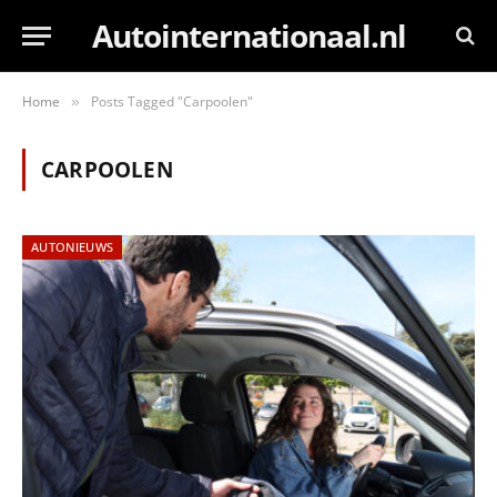
Autointernationaal.nl
Home
Posts Tagged "Carpoolen"
»
CARPOOLEN
AUTONIEUWS