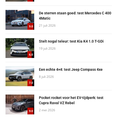
De sterren staan goed: test Mercedes C 400
4Matic
21 juli 2026
9.0
Stelt nogal teleur: test Kia K4 1.0 T-GDi
19 juli 2026
6.0
Een echte 4×4: test Jeep Compass 4xe
8 juli 2026
7.0
Pocket rocket voor het EV-tijdperk: test
Cupra Raval VZ Rebel
2 mei 2026
9.0