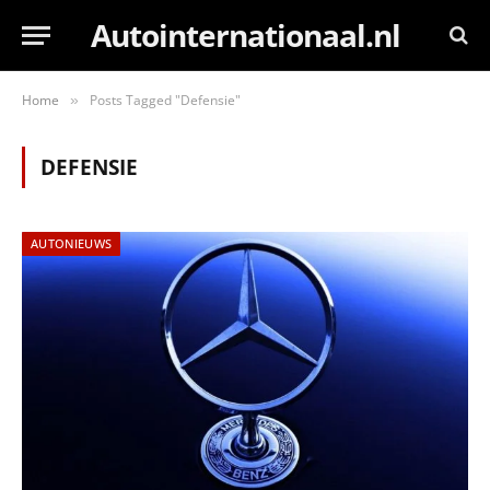
Autointernationaal.nl
Home
Posts Tagged "Defensie"
»
DEFENSIE
AUTONIEUWS