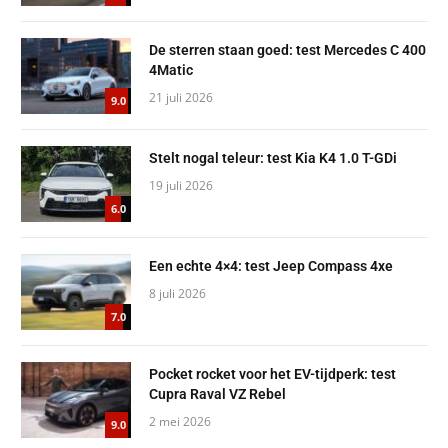
De sterren staan goed: test Mercedes C 400
4Matic
21 juli 2026
9.0
Stelt nogal teleur: test Kia K4 1.0 T-GDi
19 juli 2026
6.0
Een echte 4×4: test Jeep Compass 4xe
8 juli 2026
7.0
Pocket rocket voor het EV-tijdperk: test
Cupra Raval VZ Rebel
2 mei 2026
9.0