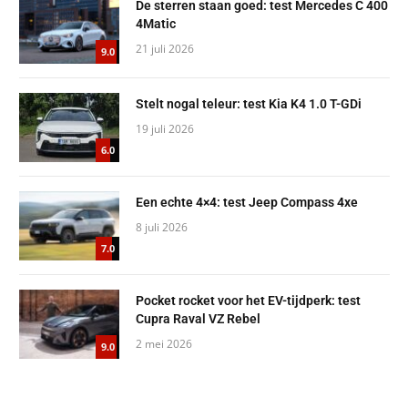
De sterren staan goed: test Mercedes C 400
4Matic
21 juli 2026
9.0
Stelt nogal teleur: test Kia K4 1.0 T-GDi
19 juli 2026
6.0
Een echte 4×4: test Jeep Compass 4xe
8 juli 2026
7.0
Pocket rocket voor het EV-tijdperk: test
Cupra Raval VZ Rebel
2 mei 2026
9.0