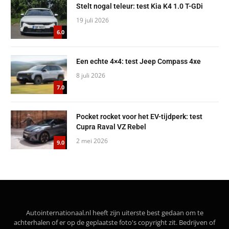
Stelt nogal teleur: test Kia K4 1.0 T-GDi
19 juli 2026
6.0
Een echte 4×4: test Jeep Compass 4xe
8 juli 2026
7.0
Pocket rocket voor het EV-tijdperk: test
Cupra Raval VZ Rebel
2 mei 2026
9.0
Autointernationaal.nl heeft zijn uiterste best gedaan om te
achterhalen of er op de geplaatste foto's copyright zit. Bedrijven of