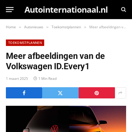
Autointernationaal.nl
Home
Autonieuws
Toekomstplannen
Meer afbeeldingen van de Volkswagen ID.Every1
»
»
»
TOEKOMSTPLANNEN
Meer afbeeldingen van de
Volkswagen ID.Every1
1 maart 2025
1 Min Read