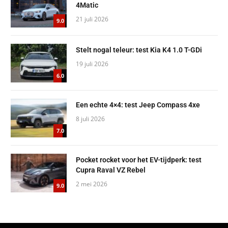
4Matic
21 juli 2026
9.0
Stelt nogal teleur: test Kia K4 1.0 T-GDi
19 juli 2026
6.0
Een echte 4×4: test Jeep Compass 4xe
8 juli 2026
7.0
Pocket rocket voor het EV-tijdperk: test
Cupra Raval VZ Rebel
2 mei 2026
9.0