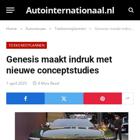
Autointernationaal.nl
Home
Autonieuws
Toekomstplannen
Genesis maakt indruk met nieuwe conceptstudies
»
»
»
TOEKOMSTPLANNEN
Genesis maakt indruk met
nieuwe conceptstudies
1 april 2025
4 Mins Read