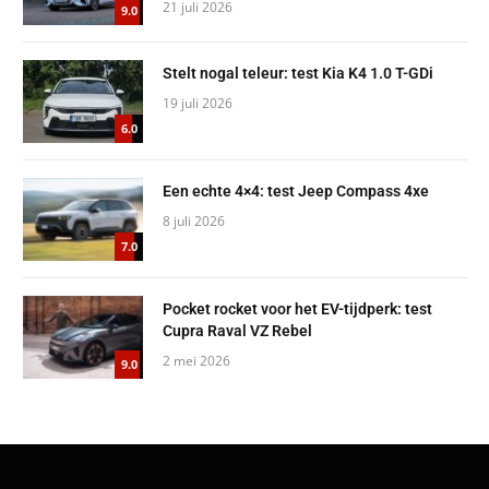
21 juli 2026
9.0
Stelt nogal teleur: test Kia K4 1.0 T-GDi
19 juli 2026
6.0
Een echte 4×4: test Jeep Compass 4xe
8 juli 2026
7.0
Pocket rocket voor het EV-tijdperk: test
Cupra Raval VZ Rebel
2 mei 2026
9.0