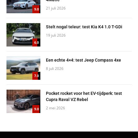
21 juli 2026
9.0
Stelt nogal teleur: test Kia K4 1.0 T-GDi
19 juli 2026
6.0
Een echte 4×4: test Jeep Compass 4xe
8 juli 2026
7.0
Pocket rocket voor het EV-tijdperk: test
Cupra Raval VZ Rebel
2 mei 2026
9.0