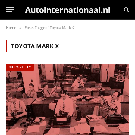
Autointernationaal.nl
Home
Posts Tagged "Toyota Mark X"
»
TOYOTA MARK X
NIEUWSTELEX