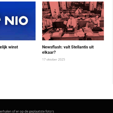
elijk winst
Newsflash: valt Stellantis uit
elkaar?
17 oktober 2025
erhalen of er op de geplaatste foto's