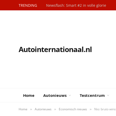
TRENDING
Newsflash: Smart #2 in volle glorie
Autointernationaal.nl
Home
Autonieuws
Testcentrum
Home
Autonieuws
Economisch nieuws
Nio: bruto winst
»
»
»