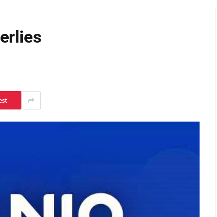
erlies
est