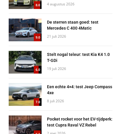
4 augustus 2026
8.0
De sterren staan goed: test
Mercedes C 400 4Matic
21 juli 2026
9.0
Stelt nogal teleur: test Kia K4 1.0
T-GDi
19 juli 2026
6.0
Een echte 4×4: test Jeep Compass
4xe
8 juli 2026
7.0
Pocket rocket voor het EV-tijdperk:
test Cupra Raval VZ Rebel
2 mei 2026