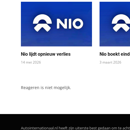
Nio lijdt opnieuw verlies
Nio boekt eind
14 mei 2026
3 maart 2026
Reageren is niet mogelijk.
Autointernationaal.nl heeft zijn uiterste best gedaan om te acht