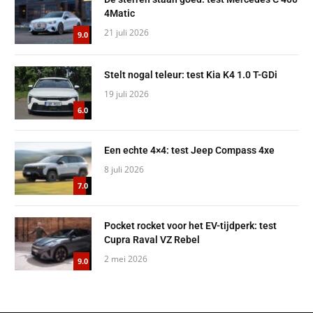
4Matic
21 juli 2026
9.0
Stelt nogal teleur: test Kia K4 1.0 T-GDi
19 juli 2026
6.0
Een echte 4×4: test Jeep Compass 4xe
8 juli 2026
7.0
Pocket rocket voor het EV-tijdperk: test
Cupra Raval VZ Rebel
2 mei 2026
9.0