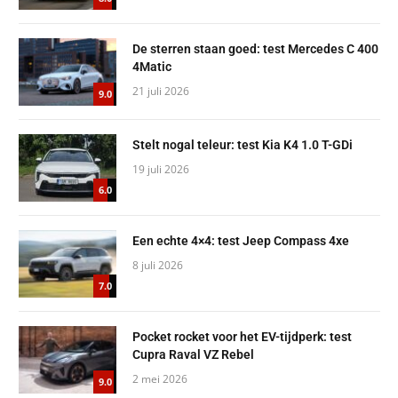
De sterren staan goed: test Mercedes C 400
4Matic
21 juli 2026
9.0
Stelt nogal teleur: test Kia K4 1.0 T-GDi
19 juli 2026
6.0
Een echte 4×4: test Jeep Compass 4xe
8 juli 2026
7.0
Pocket rocket voor het EV-tijdperk: test
Cupra Raval VZ Rebel
2 mei 2026
9.0