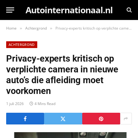
Autointernationaal.nl
Home
Achtergrond
Privacy-experts kritisch op verplichte camera in nieuwe auto’s die afleiding moet voorkomen
»
»
ACHTERGROND
Privacy-experts kritisch op
verplichte camera in nieuwe
auto’s die afleiding moet
voorkomen
1 juli 2026
4 Mins Read