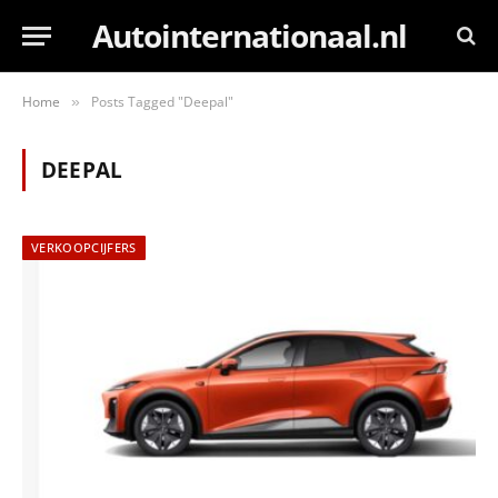
Autointernationaal.nl
Home
Posts Tagged "Deepal"
»
DEEPAL
VERKOOPCIJFERS