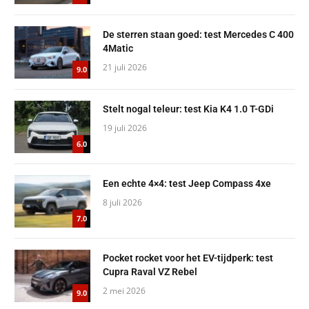
De sterren staan goed: test Mercedes C 400
4Matic
21 juli 2026
9.0
Stelt nogal teleur: test Kia K4 1.0 T-GDi
19 juli 2026
6.0
Een echte 4×4: test Jeep Compass 4xe
8 juli 2026
7.0
Pocket rocket voor het EV-tijdperk: test
Cupra Raval VZ Rebel
2 mei 2026
9.0