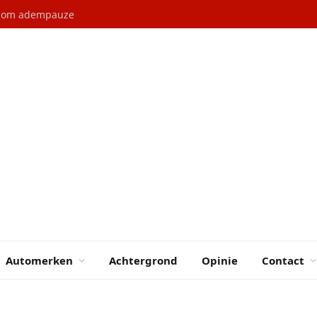
l om adempauze
Automerken
Achtergrond
Opinie
Contact