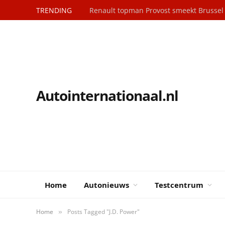
TRENDING
Renault topman Provost smeekt Brusse
Autointernationaal.nl
Home
Autonieuws
Testcentrum
Home
Posts Tagged "J.D. Power"
»