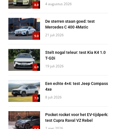
4 augustus 2026
8.0
De sterren staan goed: test
Mercedes C 400 4Matic
21 juli 2026
9.0
Stelt nogal teleur: test Kia K4 1.0
T-GDi
19 juli 2026
6.0
Een echte 4×4: test Jeep Compass
4xe
8 juli 2026
7.0
Pocket rocket voor het EV-tijdperk:
test Cupra Raval VZ Rebel
2 mei 2026