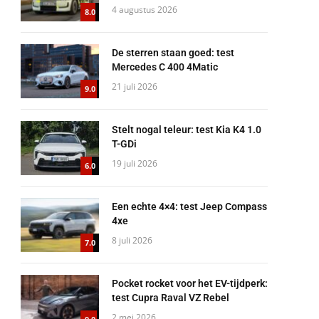
4 augustus 2026
8.0
De sterren staan goed: test
Mercedes C 400 4Matic
21 juli 2026
9.0
Stelt nogal teleur: test Kia K4 1.0
T-GDi
19 juli 2026
6.0
Een echte 4×4: test Jeep Compass
4xe
8 juli 2026
7.0
Pocket rocket voor het EV-tijdperk:
test Cupra Raval VZ Rebel
2 mei 2026