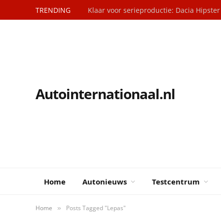
TRENDING
Klaar voor serieproductie: Dacia Hipster
Autointernationaal.nl
Home
Autonieuws
Testcentrum
Home
Posts Tagged "Lepas"
»