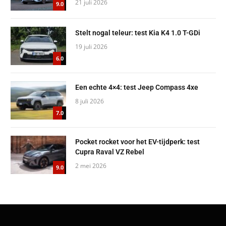
21 juli 2026
9.0
Stelt nogal teleur: test Kia K4 1.0 T-GDi
19 juli 2026
6.0
Een echte 4×4: test Jeep Compass 4xe
8 juli 2026
7.0
Pocket rocket voor het EV-tijdperk: test
Cupra Raval VZ Rebel
2 mei 2026
9.0