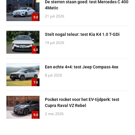
De sterren staan goed: test Mercedes C 400
4Matic
21 juli 2026
9.0
Stelt nogal teleur: test Kia K4 1.0 T-GDi
19 juli 2026
6.0
Een echte 4×4: test Jeep Compass 4xe
8 juli 2026
7.0
Pocket rocket voor het EV-tijdperk: test
Cupra Raval VZ Rebel
2 mei 2026
9.0