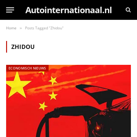
Autointernationaal.nl
Home
Posts Tagged "Zhidou"
»
ZHIDOU
ECONOMISCH NIEUWS