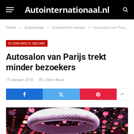
Autointernationaal.nl
Home
Autonieuws
Economisch nieuws
Autosalon van Parijs trekt minder bezoekers
»
»
»
ECONOMISCH NIEUWS
Autosalon van Parijs trekt
minder bezoekers
15 oktober 2016
2 Mins Read