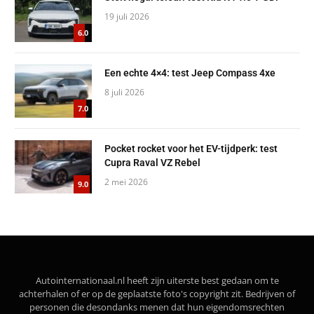
19 juli 2026
6.0
Een echte 4×4: test Jeep Compass 4xe
8 juli 2026
7.0
Pocket rocket voor het EV-tijdperk: test
Cupra Raval VZ Rebel
2 mei 2026
9.0
Autointernationaal.nl heeft zijn uiterste best gedaan om te
achterhalen of er op de geplaatste foto's copyright zit. Bedrijven of
personen die desondanks menen dat hun eigendomsrechten