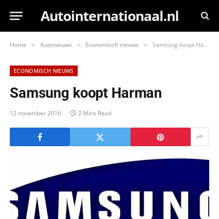
Autointernationaal.nl
Home
Autonieuws
Economisch nieuws
Samsung koopt Harman
»
»
»
ECONOMISCH NIEUWS
Samsung koopt Harman
12 november 2016
2 Mins Read